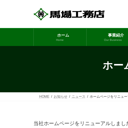
コ
ナ
ン
ビ
テ
ゲ
ン
ー
ツ
シ
ホーム
事業紹介
へ
ョ
Home
Our Business
ス
ン
キ
に
ッ
移
ホー
プ
動
HOME
お知らせ
ニュース
ホームページをリニュー
当社ホームページをリニューアルしまし