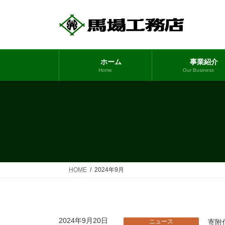
コ
ナ
ン
ビ
テ
ゲ
ン
ー
ツ
シ
ホーム
事業紹介
へ
ョ
Home
Our Business
ス
ン
キ
に
ッ
移
プ
動
HOME
2024年9月
2024年9月20日
ニュース
寄附