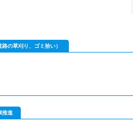
道路の草刈り、ゴミ拾い）
康推進