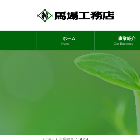
コ
ナ
ン
ビ
テ
ゲ
ン
ー
ツ
シ
ホーム
事業紹介
へ
ョ
Home
Our Business
ス
ン
キ
に
ッ
移
プ
動
HOME
企業紹介
SDGs