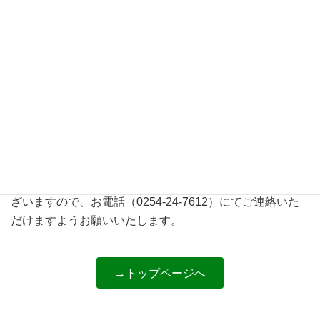
この度は馬場工務店へお問い合わせをいただき有難うござ
いました。
自動返信メールにて控えをお送りしておりますのでご確認
ください。
内容を確認しまして、担当者より改めてお返事をさせてい
ただきます。
通常2営業日以内にご連絡しておりますが、この期間内に
お返事が行かない場合は通信上のトラブル等の可能性がご
ざいますので、お電話（0254-24-7612）にてご連絡いた
だけますようお願いいたします。
→トップページへ